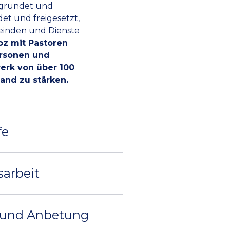
egründet und
det und freigesetzt,
einden und Dienste
oz mit Pastoren
rsonen und
erk von über 100
nd zu stärken.
fe
sarbeit
 und Anbetung