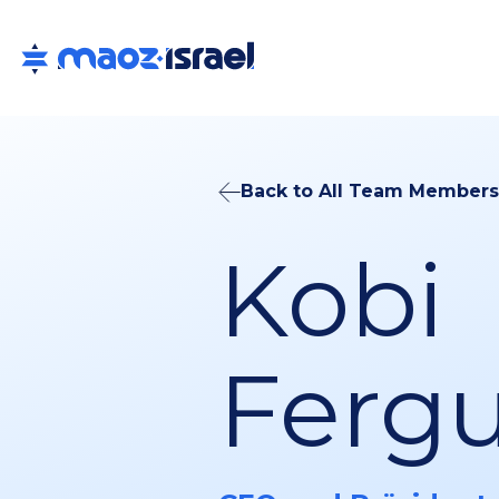
Back to All Team Members
Kobi
Ferg