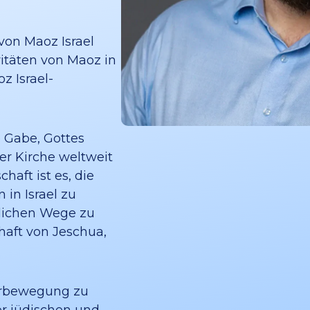
von Maoz Israel
ivitäten von Maoz in
z Israel-
e Gabe, Gottes
der Kirche weltweit
haft ist es, die
in Israel zu
glichen Wege zu
haft von Jeschua,
gerbewegung zu
er jüdischen und