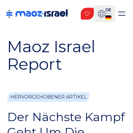
DE
Maoz Israel
Report
HERVORGEHOBENER ARTIKEL
HERVORGEHOBENER ARTIKEL
HERVORGEHOBENER ARTIKEL
Beten Für Mehr Als
Der Nächste Kampf
Zwischen
Den Frieden
Geht Um Die
Verheißung Und