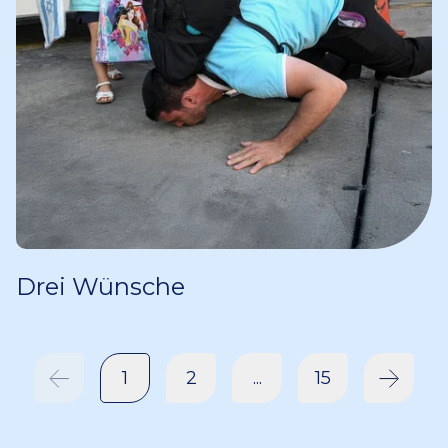
Drei Wünsche
1
2
...
15