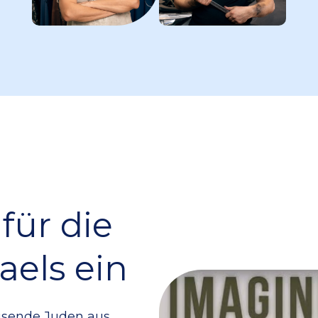
für die
aels ein
sende Juden aus