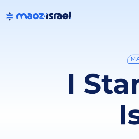
MA
I St
I