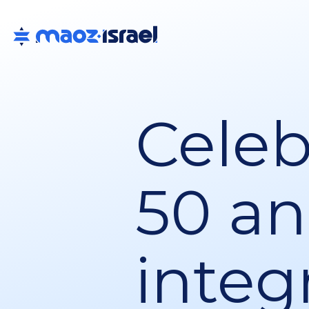
Cele
50 an
integ