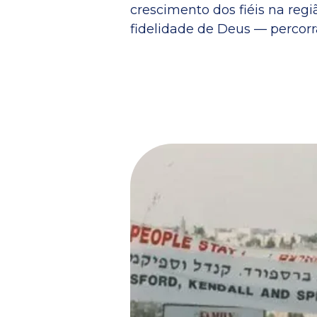
crescimento dos fiéis na reg
fidelidade de Deus — percorr
EÇOU (PARTE 4)
 os
es e o
e
ento
 Meus apelos e
fizeram se
meira explosão.