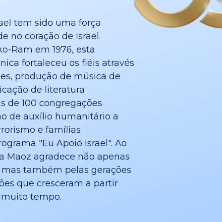
ael tem sido uma força
de no coração de Israel.
rko-Ram em 1976, esta
ica fortaleceu os fiéis através
es, produção de música de
cação de literatura
is de 100 congregações
ão de auxílio humanitário a
rrorismo e famílias
ograma "Eu Apoio Israel". Ao
r, a Maoz agradece não apenas
e, mas também pelas gerações
ções que cresceram a partir
 muito tempo.