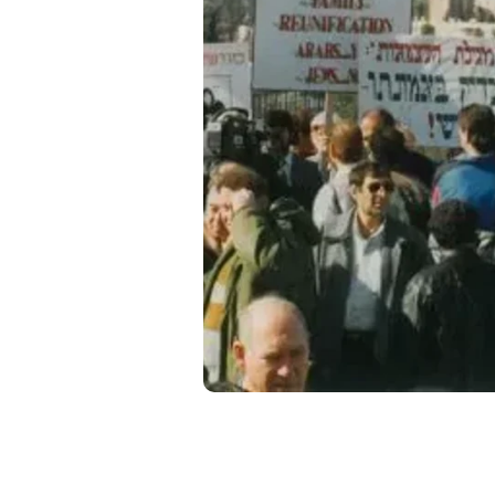
te, Ayal pulou
u para o quarto
ue era o nosso
" designado — e
ara de gás e
teção. Então,
 o cachorro da
os sentados no
o as instruções
 viriam pelo
 se fôssemos