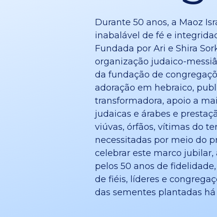
Durante 50 anos, a Maoz Isr
inabalável de fé e integrida
Fundada por Ari e Shira So
organização judaico-messiân
da fundação de congregaçõ
adoração em hebraico, publi
transformadora, apoio a ma
judaicas e árabes e prestaç
viúvas, órfãos, vítimas do te
necessitadas por meio do pr
celebrar este marco jubila
pelos 50 anos de fidelidad
de fiéis, líderes e congrega
das sementes plantadas há