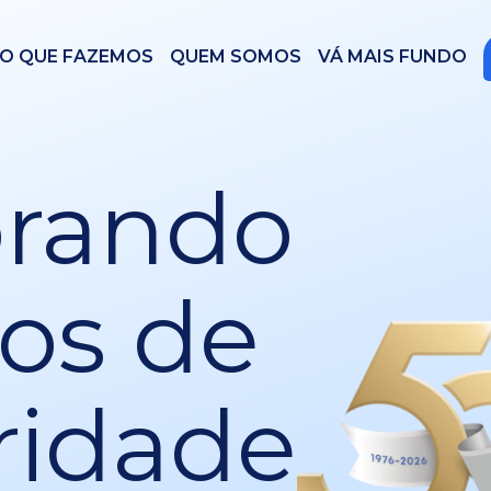
O QUE FAZEMOS
QUEM SOMOS
VÁ MAIS FUNDO
brando
os de
ridade