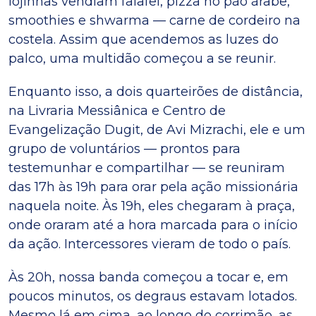
lojinhas vendiam falafel, pizza no pão árabe,
smoothies e shwarma — carne de cordeiro na
costela. Assim que acendemos as luzes do
palco, uma multidão começou a se reunir.
Enquanto isso, a dois quarteirões de distância,
na Livraria Messiânica e Centro de
Evangelização Dugit, de Avi Mizrachi, ele e um
grupo de voluntários — prontos para
testemunhar e compartilhar — se reuniram
das 17h às 19h para orar pela ação missionária
naquela noite. Às 19h, eles chegaram à praça,
onde oraram até a hora marcada para o início
da ação. Intercessores vieram de todo o país.
Às 20h, nossa banda começou a tocar e, em
poucos minutos, os degraus estavam lotados.
Mesmo lá em cima, ao longo do corrimão, as