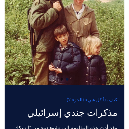
كيف بدأ كل شيء (الجزء 7)
مذكرات جندي إسرائيلي
وقد أدت هذه المقاومة إلى نشوء نوع من "السكك