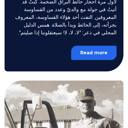
لأول مرة أحجار حائط البراق الضخمة. كنتُ قد
أتيتُ في جولة مع والديّ وعدد من القساوسة
المعروفين. التفت أحد هؤلاء القساوسة، المعروف
بجرأته، إلى الحائط وبدأ بالصلاة. همس الدليل
المحلي في ذعر: "لا، لا، لا! سيعتقلوننا إذا صليتم".
Read more