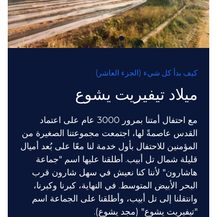
كيف بدأ كل شيء (الجزء العاشر)
ميلاد تيفيريت يشوع
مع احتفال أمتنا بمرور 3000 عام على اعتماد
القدس عاصمةً لها، اجتمعت مجموعتنا الصغيرة من
المؤمنين للاحتفال بأول خدمة لنا معًا على بُعد أميال
قليلة شمال تل أبيب. أطلقنا عليها اسم "جماعة
هاشارون" لأننا كنا نعيش في سهل شارون قرب
البحر الأبيض المتوسط. في النهاية، كبرنا وكبرنا،
وانتقلنا إلى تل أبيب، وأطلقنا على الجماعة اسم
"تيفيريت يشوع" (مجد يشوع).