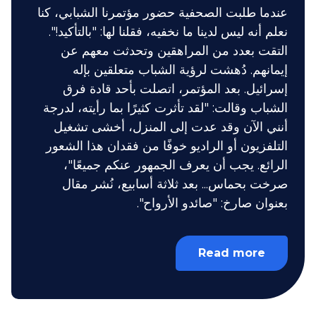
عندما طلبت الصحفية حضور مؤتمرنا الشبابي، كنا
نعلم أنه ليس لدينا ما نخفيه، فقلنا لها: "بالتأكيد!".
التقت بعدد من المراهقين وتحدثت معهم عن
إيمانهم. دُهشت لرؤية الشباب متعلقين بإله
إسرائيل. بعد المؤتمر، اتصلت بأحد قادة فرق
الشباب وقالت: "لقد تأثرت كثيرًا بما رأيته، لدرجة
أنني الآن وقد عدت إلى المنزل، أخشى تشغيل
التلفزيون أو الراديو خوفًا من فقدان هذا الشعور
الرائع. يجب أن يعرف الجمهور عنكم جميعًا"،
صرخت بحماس... بعد ثلاثة أسابيع، نُشر مقال
بعنوان صارخ: "صائدو الأرواح".
Read more