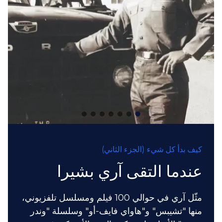
كيف بدأ كل شيء (الجزء الثاني)
عندما التقى آري بشيرا
مثّل آري في حوالي 100 فيلم ومسلسل تلفزيوني،
منها "تشيبس" و"هاواي فايف-أو" وسلسلة "وندر