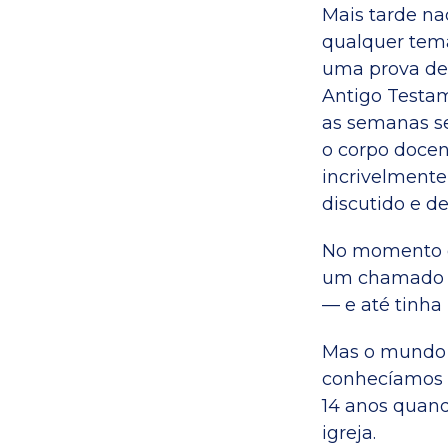
Mais tarde na
qualquer tema
uma prova de 
Antigo Testam
as semanas se
o corpo docen
incrivelmente
discutido e de
No momento e
um chamado p
— e até tinha
Mas o mundo 
conhecíamos 
14 anos quan
igreja.