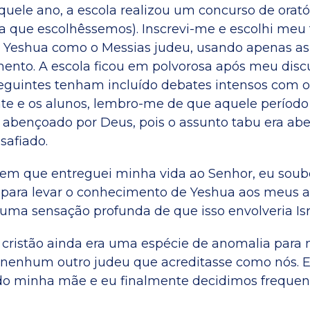
quele ano, a escola realizou um concurso de orató
 que escolhêssemos). Inscrevi-me e escolhi meu 
Yeshua como o Messias judeu, usando apenas as 
ento. A escola ficou em polvorosa após meu disc
guintes tenham incluído debates intensos com os
te e os alunos, lembro-me de que aquele período 
 abençoado por Deus, pois o assunto tabu era ab
safiado.
m que entreguei minha vida ao Senhor, eu soub
ara levar o conhecimento de Yeshua aos meus 
 uma sensação profunda de que isso envolveria Isr
cristão ainda era uma espécie de anomalia para 
nenhum outro judeu que acreditasse como nós. En
do minha mãe e eu finalmente decidimos freque