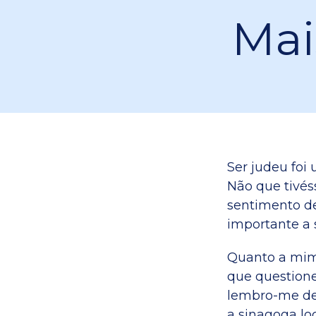
Mai
Ser judeu foi
Não que tivé
sentimento d
importante a 
Quanto a mim
que questione
lembro-me de
a sinagoga lo