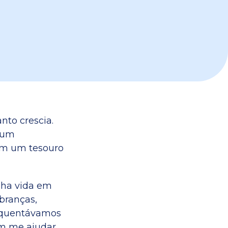
nto crescia.
 um
am um tesouro
ha vida em
branças,
requentávamos
am me ajudar