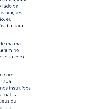
o lado da
as orações
ão, eu
ós dia para
le era era
eceram no
 Yeshua com
to com
r sua
mos instruídos
emática,
 Deus ou
bora a