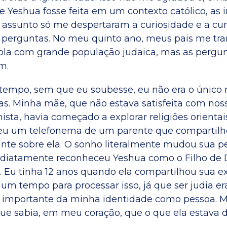
e Yeshua fosse feita em um contexto católico, as 
o assunto só me despertaram a curiosidade e a cur
perguntas. No meu quinto ano, meus pais me tra
ola com grande população judaica, mas as pergu
m.
tempo, sem que eu soubesse, eu não era o único n
as. Minha mãe, que não estava satisfeita com nos
ista, havia começado a explorar religiões orientai
ebeu um telefonema de um parente que compartil
ante sobre ela. O sonho literalmente mudou sua p
mediatamente reconheceu Yeshua como o Filho de
. Eu tinha 12 anos quando ela compartilhou sua e
 um tempo para processar isso, já que ser judia e
e importante da minha identidade como pessoa. 
ue sabia, em meu coração, que o que ela estava 