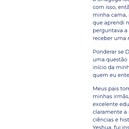
com isso, ent
minha cama, r
que aprendi n
perguntava a 
receber uma r
Ponderar se D
uma questão 
início da min
quem eu ente
Meus pais tom
minhas irmãs,
excelente edu
claramente a
ciências e hi
Yeshua, fui in