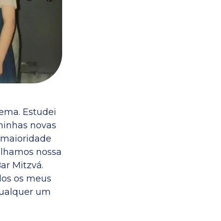
ema. Estudei
 minhas novas
 maioridade
tilhamos nossa
r Mitzvá.
dos os meus
qualquer um