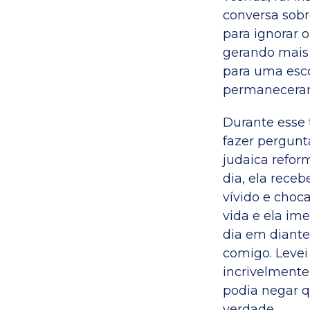
conversa sobr
para ignorar 
gerando mais 
para uma esc
permanecera
Durante esse 
fazer pergunt
judaica reform
dia, ela rec
vívido e choc
vida e ela i
dia em diante
comigo. Levei
incrivelment
podia negar q
verdade.