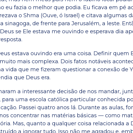
ão eu fazia o melhor que podia. Eu ficava em pé a
ezava o Shma (Ouve, ó Israel) e citava algumas d
a sinagoga, de frente para Jerusalém, a leste. Ent
Deus se Ele estava me ouvindo e esperava dia ap
esposta.
eus estava ouvindo era uma coisa. Definir quem E
muito mais complexa. Dois fatos notáveis acont
ha vida que me fizeram questionar a conexão de
ndia que Deus era.
aram a interessante decisão de nos mandar, jun
 para uma escola católica particular conhecida po
cação. Passei quatro anos lá. Durante as aulas, fo
 nos concentrar nas matérias básicas — como mat
stória. Mas, quanto a qualquer coisa relacionada a
struído a ignorar tudo. Isso não me agradou e, em