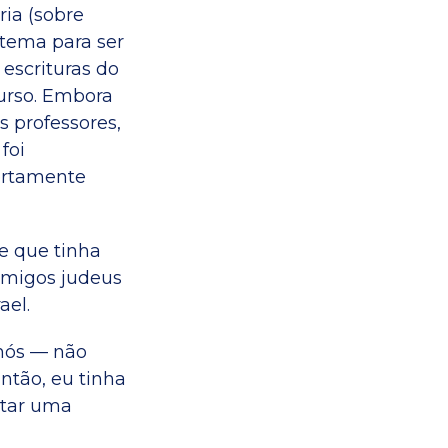
ria (sobre
tema para ser
escrituras do
urso. Embora
 professores,
foi
ertamente
e que tinha
amigos judeus
ael.
nós — não
tão, eu tinha
ntar uma