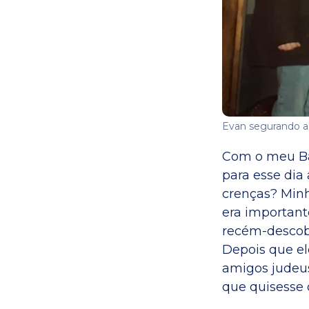
Evan segurando a 
Com o meu Bar
para esse dia
crenças? Min
era important
recém-descob
Depois que e
amigos judeus
que quisesse o