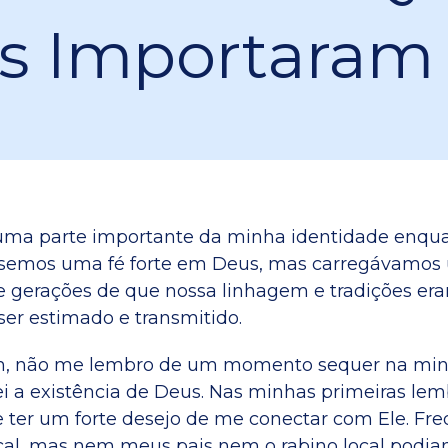
s Importaram
 uma parte importante da minha identidade enqua
ssemos uma fé forte em Deus, mas carregávamos
e gerações de que nossa linhagem e tradições er
ser estimado e transmitido.
, não me lembro de um momento sequer na min
i a existência de Deus. Nas minhas primeiras lem
 ter um forte desejo de me conectar com Ele. F
cal, mas nem meus pais nem o rabino local podi