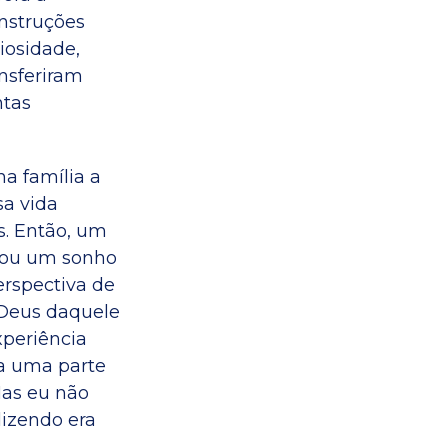
instruções
iosidade,
nsferiram
ntas
a família a
sa vida
s. Então, um
hou um sonho
erspectiva de
 Deus daquele
xperiência
ra uma parte
Mas eu não
dizendo era