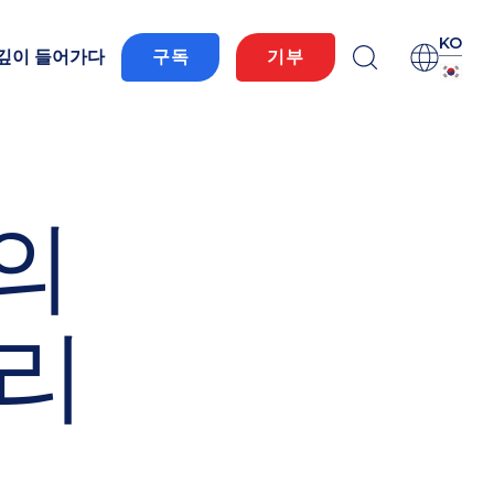
KO
 깊이 들어가다
구독
기부
의
널리