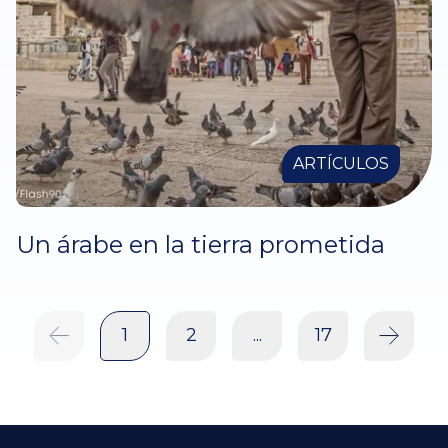
ARTÍCULOS
Un árabe en la tierra prometida
1
2
...
17