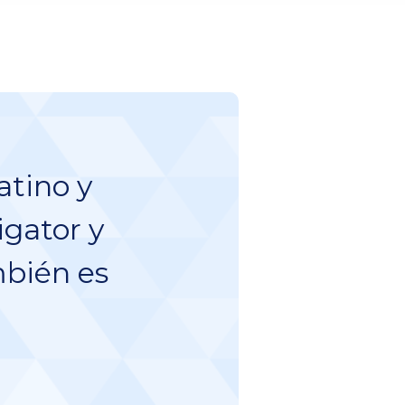
atino y
igator y
mbién es