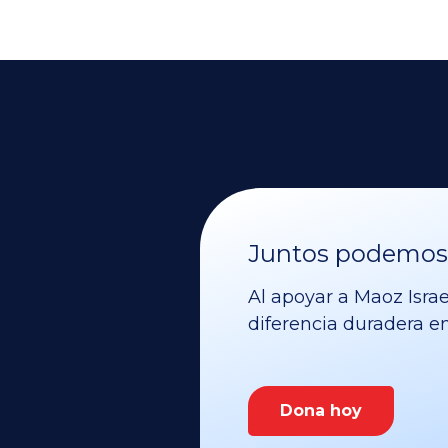
Juntos podemos v
Al apoyar a Maoz Israe
diferencia duradera en 
Dona hoy