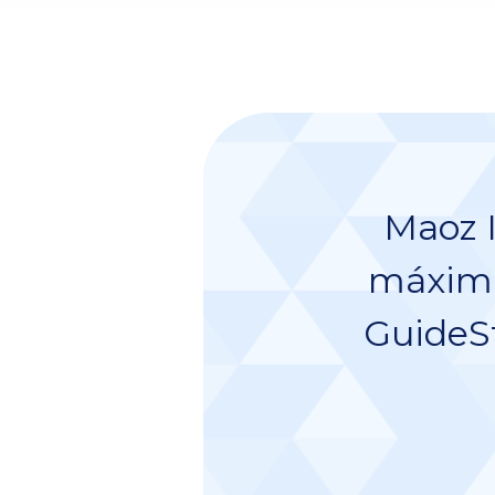
Maoz I
máxima 
GuideSt