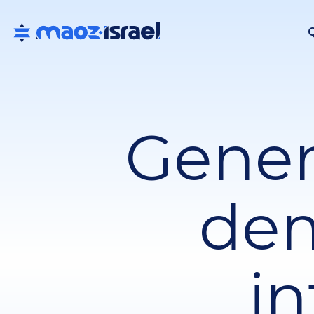
Gener
de
i