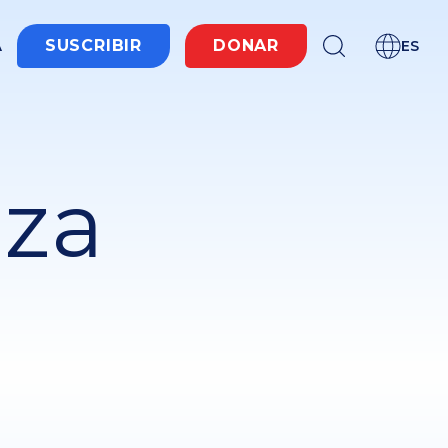
A
SUSCRIBIR
DONAR
ES
nza