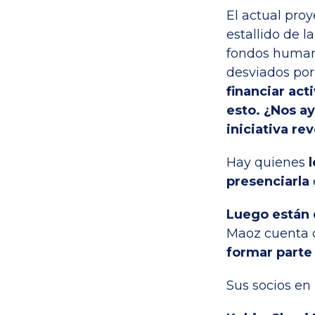
El actual pro
estallido de l
fondos humani
desviados por 
financiar act
esto. ¿Nos ay
iniciativa re
Hay quienes
presenciarla
Luego están 
Maoz cuenta 
formar parte 
Sus socios en 