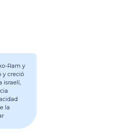
orko-Ram y
 y creció
 israelí,
cia
acidad
e la
ar