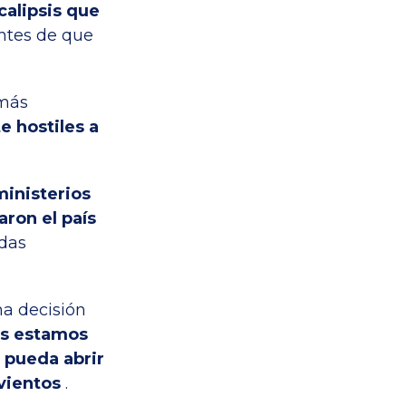
calipsis que
ntes de que
 más
e hostiles a
ministerios
aron el país
idas
na decisión
s estamos
 pueda abrir
 vientos
.