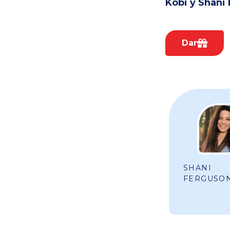
Kobi y Shani
Dar
SHANI
FERGUSO