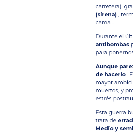
carretera), gr
(sirena)
, term
cama…
Durante el ú
antibombas
p
para ponernos
Aunque parezc
de hacerlo
. 
mayor ambició
muertos, y pro
estrés postra
Esta guerra b
trata de
errad
Medio y sembr