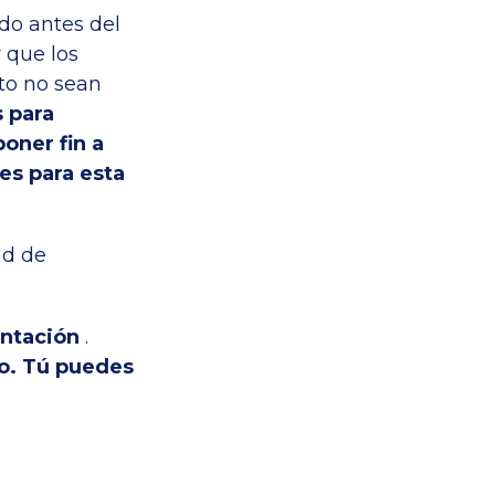
do antes del
r que los
to no sean
 para
oner fin a
es para esta
ad de
entación
.
o. Tú puedes