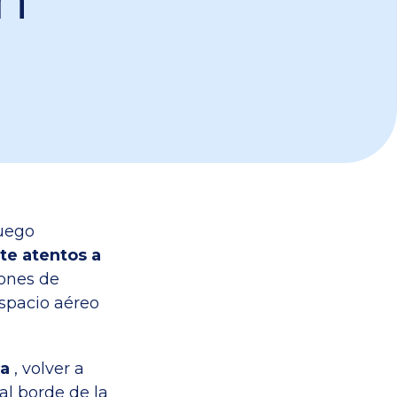
fuego
te atentos a
iones de
espacio aéreo
na
, volver a
l borde de la