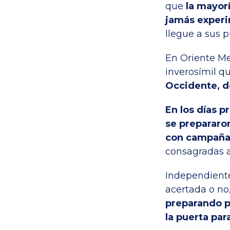
que
la mayor
jamás experi
llegue a sus p
En Oriente Me
inverosímil q
Occidente, d
En los días p
se prepararo
con campaña
consagradas a
Independiente
acertada o no
preparando p
la puerta par