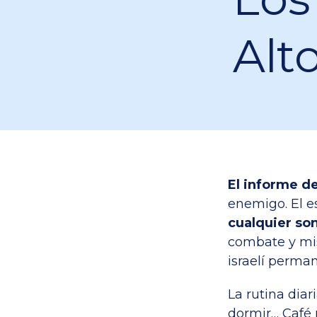
Alt
El informe de
enemigo. El e
cualquier son
combate y mis
israelí perma
La rutina diar
dormir… Café 