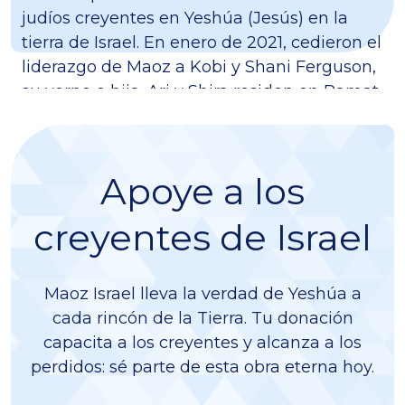
judíos creyentes en Yeshúa (Jesús) en la
tierra de Israel. En enero de 2021, cedieron el
liderazgo de Maoz a Kobi y Shani Ferguson,
su yerno e hija. Ari y Shira residen en Ramat
HaSharon. Tienen dos hijos sabra (nacidos
en Israel) y seis nietos.
Apoye a los
creyentes de Israel
Maoz Israel lleva la verdad de Yeshúa a
cada rincón de la Tierra. Tu donación
capacita a los creyentes y alcanza a los
perdidos: sé parte de esta obra eterna hoy.