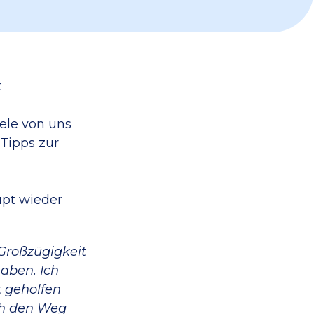
t
ele von uns
Tipps zur
upt wieder
 Großzügigkeit
aben. Ich
t geholfen
ich den Weg