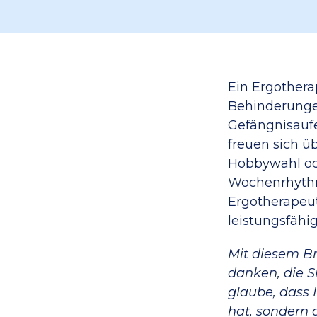
Ein Ergother
Behinderungen
Gefängnisaufe
freuen sich ü
Hobbywahl ode
Wochenrhythm
Ergotherapeut
leistungsfähig
Mit diesem Br
danken, die S
glaube, dass 
hat, sondern 