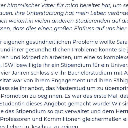
er himmlischer Vater für mich bereitet hat, um se
uen. Ihre Unterstützung hat mein Leben verändert
ch weiterhin vielen anderen Studierenden auf di
sen, dass dies einen großen Einfluss auf uns hier i
r eigenen gesundheitlichen Probleme wollte Sar
und ihrer gesundheitlichen Probleme konnte sie 
ieren und körperlich arbeiten, um eine so komple
. ISWI bewilligte ihr ein Stipendium für ein Unive
h vier Jahren schloss sie ihr Bachelorstudium mit
rsität war von ihrem Engagement und ihren Fähig
dass sie ihr anbot, das Masterstudium zu überspr
r Promotion zu beginnen. Es war das erste Mal, da
Studentin dieses Angebot gemacht wurde! Wir sin
 sie das Stipendium so gut verwaltet und dem Herr
, Professoren und Kommilitonen gleichermaßen e
s Leben in Jeschua zu zeigen.