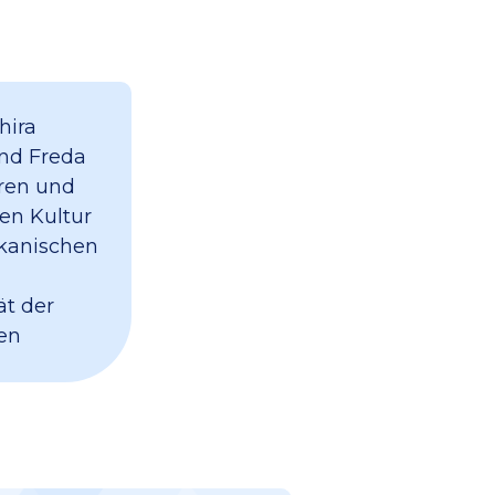
hira
nd Freda
oren und
hen Kultur
ikanischen
ät der
en