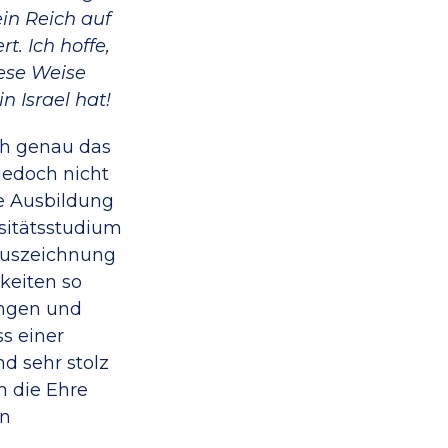
in Reich auf
. Ich hoffe,
ese Weise
n Israel hat!
ah genau das
jedoch nicht
xe Ausbildung
rsitätsstudium
 Auszeichnung
keiten so
ingen und
ss einer
d sehr stolz
n die Ehre
in