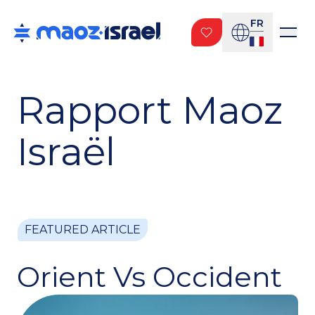
FR
Rapport Maoz
Israël
FEATURED ARTICLE
FEATURED ARTICLE
FEATURED ARTICLE
AID
In The Middle Of It
Orient Vs Occident
Between Promise
All
And Fulfillment