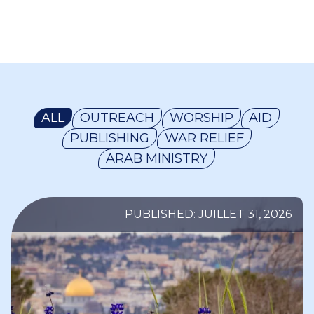
ALL
OUTREACH
WORSHIP
AID
PUBLISHING
WAR RELIEF
ARAB MINISTRY
PUBLISHED: JUILLET 31, 2026