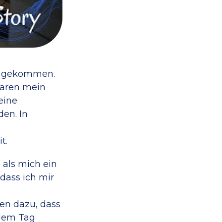
el gekommen.
waren mein
eine
en. In
t.
 als mich ein
 dass ich mir
en dazu, dass
edem Tag