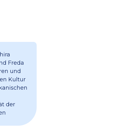
hira
nd Freda
oren und
hen Kultur
ikanischen
ät der
en