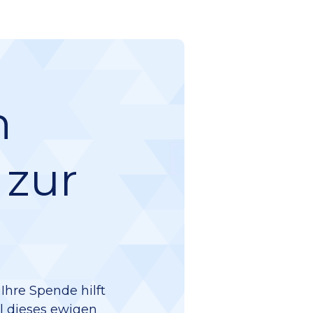
n
 zur
Ihre Spende hilft
il dieses ewigen