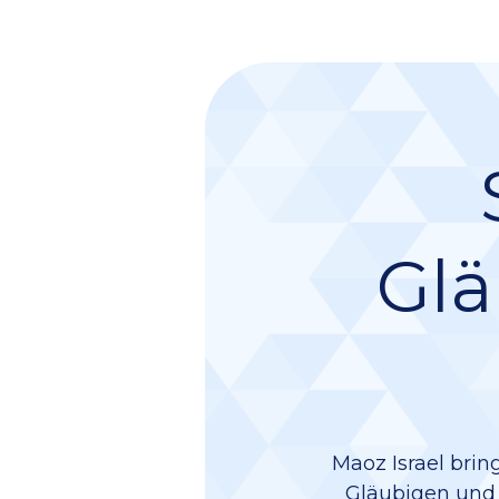
Glä
Maoz Israel brin
Gläubigen und e