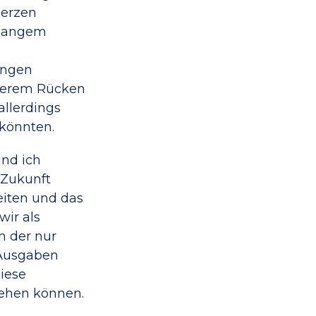
merzen
 langem
angen
nterem Rücken
allerdings
 könnten.
nd ich
 Zukunft
beiten und das
ir als
n der nur
 Ausgaben
diese
tehen können.