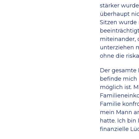
stärker wurde
überhaupt ni
Sitzen wurde 
beeinträchtig
miteinander, 
unterziehen m
ohne die risk
Der gesamte 
befinde mich 
möglich ist. M
Familieneinko
Familie konfr
mein Mann ar
hatte. Ich bin
finanzielle L