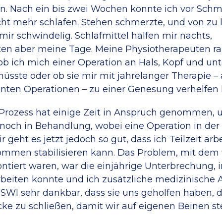
n. Nach ein bis zwei Wochen konnte ich vor Sch
cht mehr schlafen. Stehen schmerzte, und von zu
mir schwindelig. Schlafmittel halfen mir nachts,
ten aber meine Tage. Meine Physiotherapeuten r
ob ich mich einer Operation an Hals, Kopf und u
üsste oder ob sie mir mit jahrelanger Therapie – 
anten Operationen – zu einer Genesung verhelfen
Prozess hat einige Zeit in Anspruch genommen, u
noch in Behandlung, wobei eine Operation in der
ir geht es jetzt jedoch so gut, dass ich Teilzeit ar
mmen stabilisieren kann. Das Problem, mit dem w
ontiert waren, war die einjährige Unterbrechung, i
beiten konnte und ich zusätzliche medizinische
 ISWI sehr dankbar, dass sie uns geholfen haben, 
ücke zu schließen, damit wir auf eigenen Beinen s