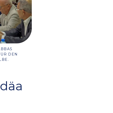
ABBAS
FÜR DEN
LBE.
udäa