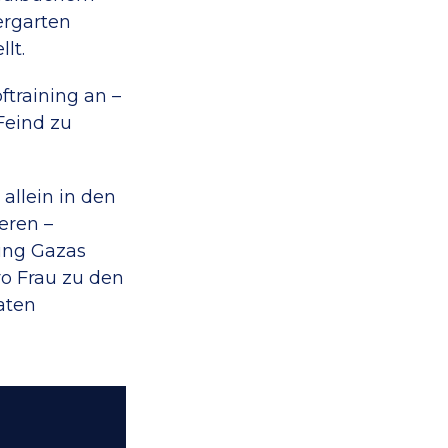
ergarten
lt.
training an –
Feind zu
 allein in den
eren –
ung Gazas
ro Frau zu den
aten