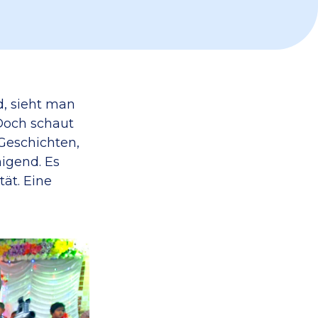
d, sieht man
 Doch schaut
Geschichten,
higend. Es
ät. Eine