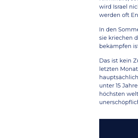
wird Israel n
werden oft E
In den Somme
sie kriechen 
bekämpfen ist 
Das ist kein Z
letzten Monat
hauptsächlic
unter 15 Jahr
höchsten welt
unerschöpflic