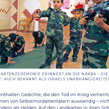
ARTENZEREMONIE ERINNERT AN DIE NAKBA – DIE „
, AUCH BEKANNT ALS ISRAELS UNABHÄNGIGKEITST
nthalten Gedichte, die den Tod im Krieg verherrli
men von Selbstmordattentätern auswendig – nich
ondern als Helden. Auf den Landkarten in ihren S