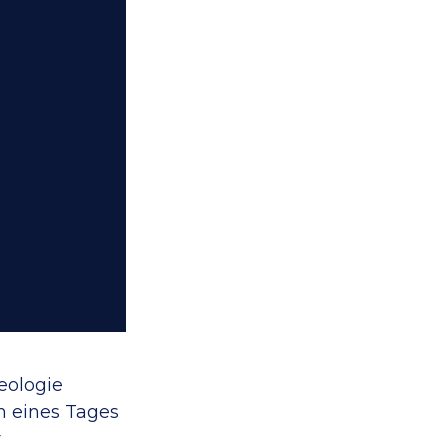
eologie
am eines Tages
r