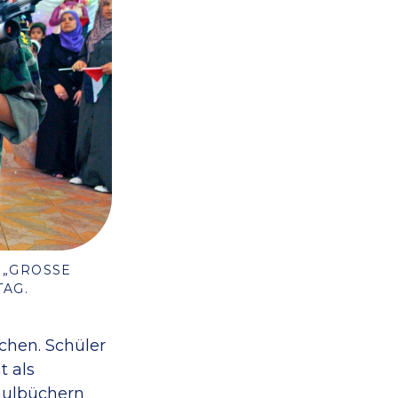
GROSSE K
AG.
chen. Schüler
t als
chulbüchern