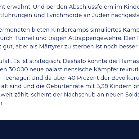
icht erwähnt. Und bei den Abschlussfeiern im Kind
ntführungen und Lynchmorde an Juden nachgestel
rmonaten bieten Kindercamps simuliertes Kampf
durch Tunnel und tragen Attrappengewehre. Den 
gut, aber als Märtyrer zu sterben ist noch besser.
ufall. Es ist strategisch. Deshalb konnte die Hamas
en 30.000 neue palästinensische Kämpfer rekruti
h Teenager. Und da über 40 Prozent der Bevölker
e alt sind und die Geburtenrate mit 3,38 Kindern p
weit zählt, scheint der Nachschub an neuen Sold
h.