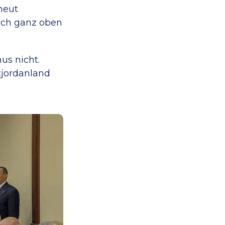
heut
auch ganz oben
us nicht.
tjordanland