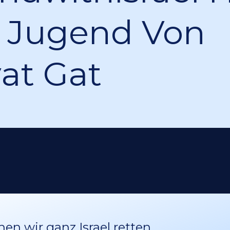
 Jugend Von
yat Gat
n wir ganz Israel retten