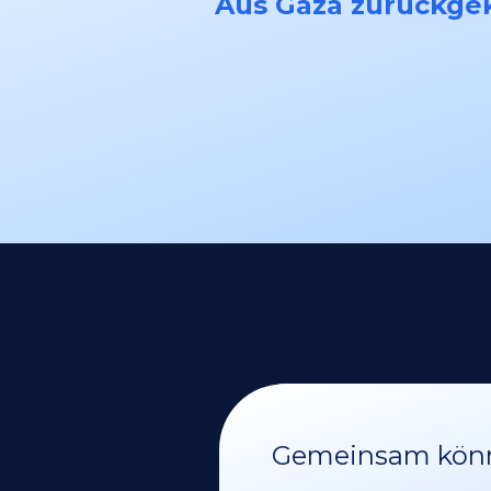
Aus Gaza zurückge
Gemeinsam könne