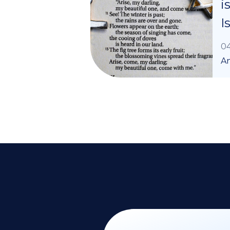
i
I
04
A