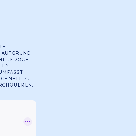
TE
. AUFGRUND
HL JEDOCH
LEN
 UMFASST
SCHNELL ZU
URCHQUEREN.