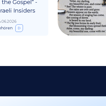
s the Gospel” -
sraeli Insiders
.06.2026
nhören