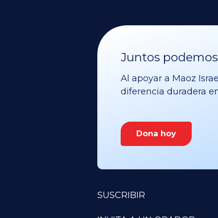
Juntos podemos v
Al apoyar a Maoz Israe
diferencia duradera en 
Dona hoy
SUSCRIBIR