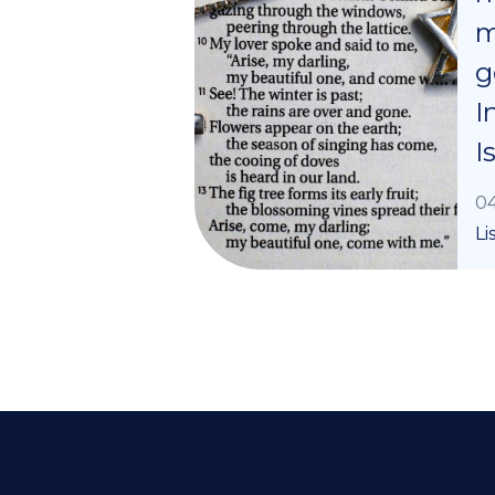
m
g
I
I
04
Li