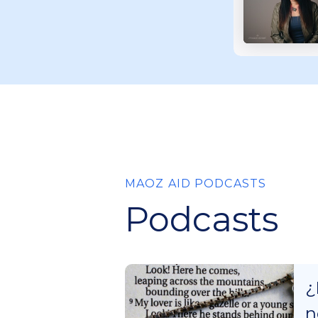
MAOZ AID PODCASTS
Podcasts
¿
n