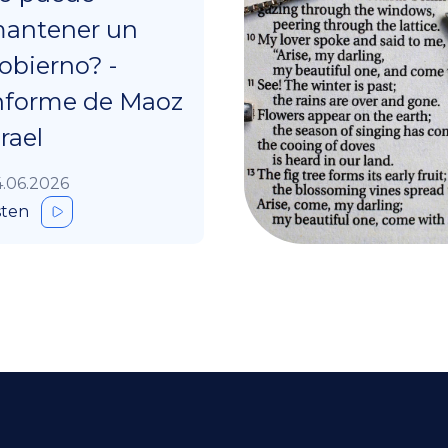
antener un
obierno? -
nforme de Maoz
srael
.06.2026
sten