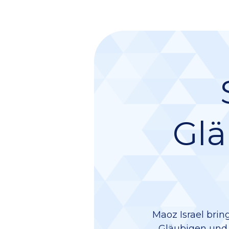
Glä
Maoz Israel brin
Gläubigen und e