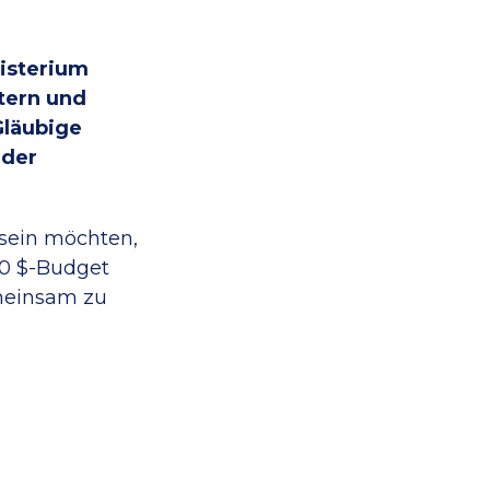
nisterium
tern und
Gläubige
nder
e sein möchten,
00 $-Budget
emeinsam zu