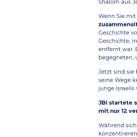
Shalom aus J
Wenn Sie mit
zusammensit
Geschichte vo
Geschichte, i
entfernt war.
begegneten, u
Jetzt sind sie
seine Wege ke
junge Israelis 
JBI startete 
mit nur 12 ve
Während sich i
konzentrieren