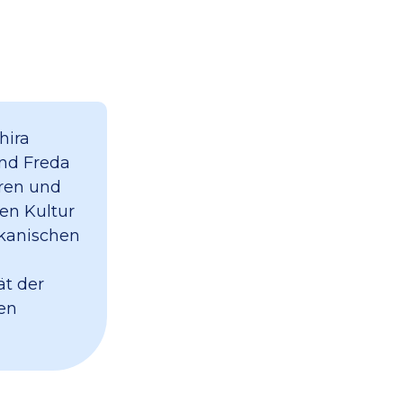
hira
nd Freda
oren und
hen Kultur
ikanischen
ät der
en