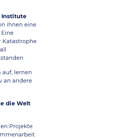
Institute
on ihnen eine
 Eine
er Katastrophe
all
tstanden.
 auf, lernen
v an andere
te die Welt
len Projekte
usammenarbeit