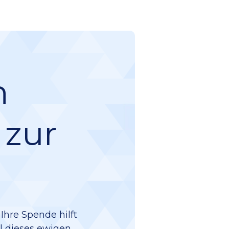
n
 zur
Ihre Spende hilft
il dieses ewigen