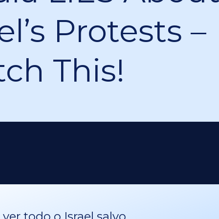
el’s Protests –
ch This!
er todo o Israel salvo