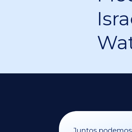
Isra
Wat
Juntos podemos v