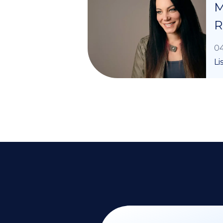
M
R
04
Li