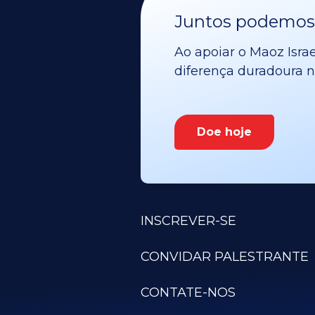
Juntos podemos v
Ao apoiar o Maoz Israe
diferença duradoura no
Doe hoje
INSCREVER-SE
CONVIDAR PALESTRANTE
CONTATE-NOS