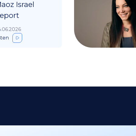
aoz Israel
eport
.06.2026
sten