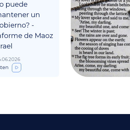
o puede
antener un
obierno? -
nforme de Maoz
srael
.06.2026
sten