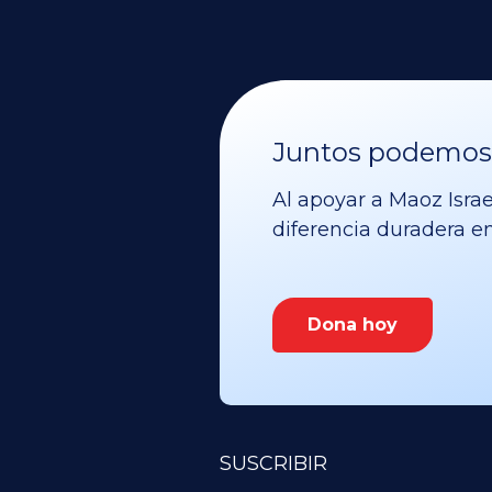
Juntos podemos v
Al apoyar a Maoz Israe
diferencia duradera en 
Dona hoy
SUSCRIBIR