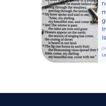
n
m
g
I
I
04
Li