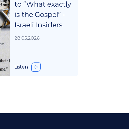
to “What exactly
is the Gospel” -
Israeli Insiders
28.05.2026
Listen