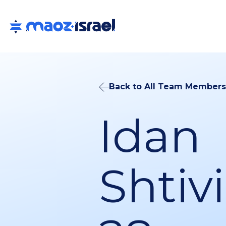
Back to All Team Members
Idan
Shtivi