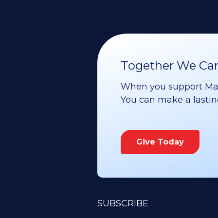
Together We Can 
When you support Maoz
You can make a lasting 
Give Today
SUBSCRIBE