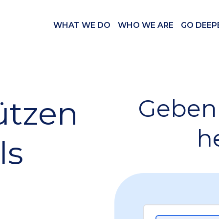
WHAT WE DO
WHO WE ARE
GO DEEP
ützen
Geben 
h
ls