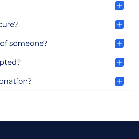
cure?
 of someone?
pted?
donation?