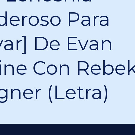
deroso Para
var] De Evan
ine Con Rebe
ner (Letra)