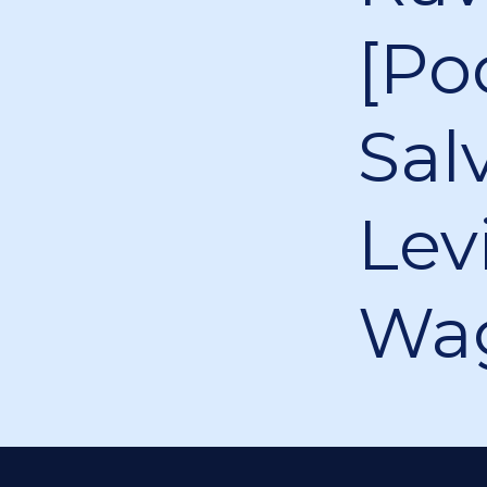
[Po
Sal
Lev
Wag