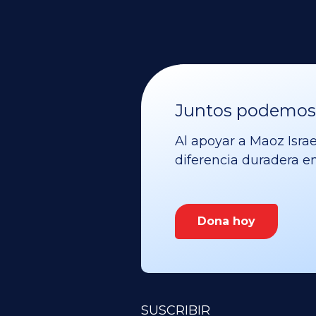
Juntos podemos v
Al apoyar a Maoz Israe
diferencia duradera en 
Dona hoy
SUSCRIBIR