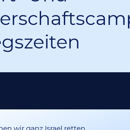
terschaftscam
egszeiten
n wir ganz Israel retten