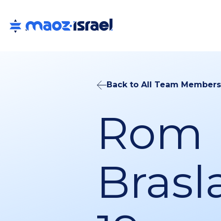
Back to All Team Members
Rom
Brasla