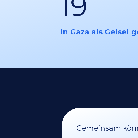
19
In Gaza als Geisel 
Gemeinsam könne