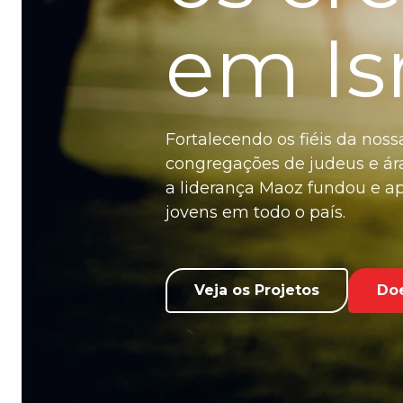
em Is
Fortalecendo os fiéis da nos
congregações de judeus e ára
a liderança Maoz fundou e a
jovens em todo o país.
Veja os Projetos
Do