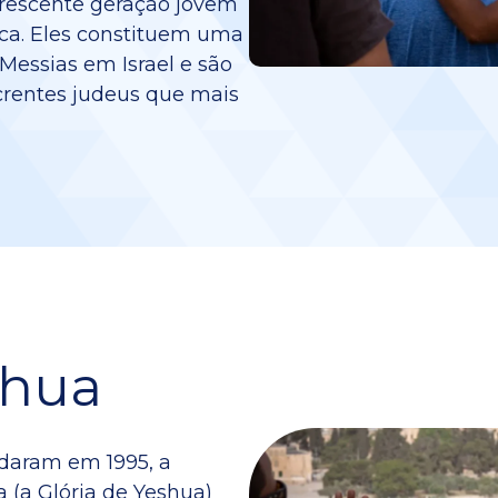
crescente geração jovem
ica. Eles constituem uma
Messias em Israel e são
crentes judeus que mais
shua
ndaram em 1995, a
 (a Glória de Yeshua)