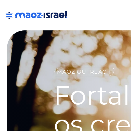
MAOZ OUTREACH
Forta
os cr