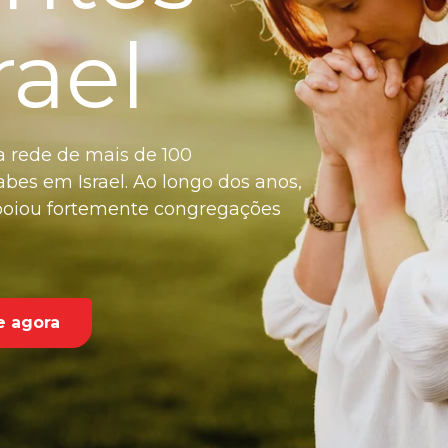
rael
sa rede de mais de 100
bes em Israel. Ao longo dos anos,
poiou fortemente congregações
e agora