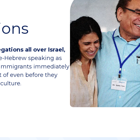
ions
ations all over Israel,
ve-Hebrew speaking as
p immigrants immediately
t of even before they
culture.