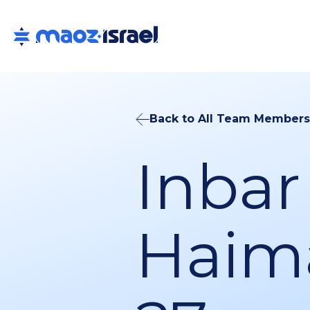
Back to All Team Members
Inbar
Haim