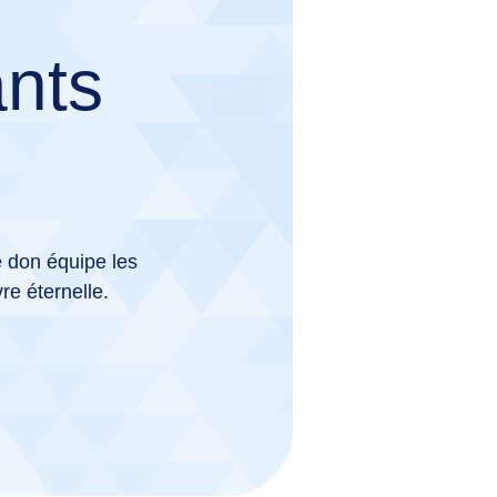
ants
e don équipe les
re éternelle.