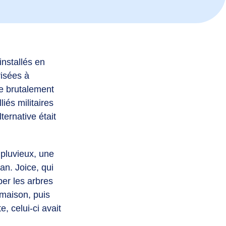
installés en
risées à
ée brutalement
iés militaires
ternative était
 pluvieux, une
an. Joice, qui
er les arbres
 maison, puis
, celui-ci avait