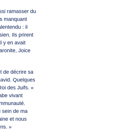
ussi ramasser du
ois manquant
entendu : il
en. Ils prirent
l y en avait
aronite, Joice
t de décrire sa
David. Quelques
oi des Juifs. «
rabe vivant
 communauté.
u sein de ma
ine et nous
ons. »