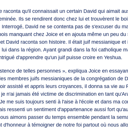
e raconta qu'il connaissait un certain David qui aimait a
eminée. Ils se rendirent donc chez lui et trouvèrent le b
. Interrogé, David ne se contenta pas de s'excuser du mal
 bois manquant chez Joice et en ajouta même un peu du si
et David raconta son histoire. Il était juif messianique et i
lui dans la région. Ayant grandi dans la foi catholique m
 intrigué d'apprendre qu'un juif puisse croire en Yeshua.
xistence de telles personnes », expliqua Joice en essayan
les membres juifs messianiques de la congrégation de 
ir assisté et appris leurs croyances, il donna sa vie au R
je n'ai jamais été victime de discrimination en tant qu'A
 Je me suis toujours senti à l'aise à l'école et dans ma
mais ressenti un sentiment d'appartenance aussi fort qu'a
Nous aimons passer du temps ensemble pendant la sema
t d'honneur à témoigner de notre foi partout où nous all