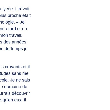
lycée. Il rêvait
plus proche était
nologie. « Je
en retard et en
mon travail.
ais des années
en de temps je
s croyants et il
études sans me
cole. Je ne sais
s le domaine de
urrais découvrir
 qu'en eux, Il