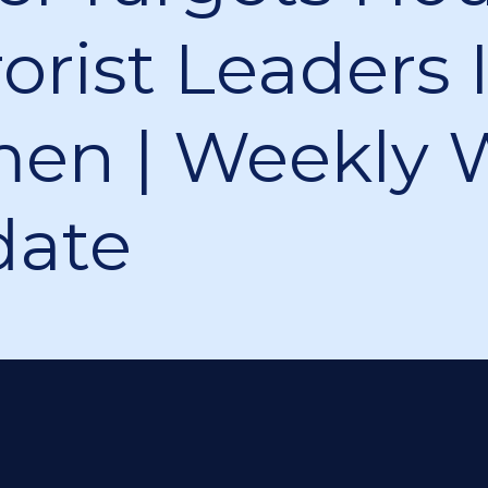
rorist Leaders 
en | Weekly 
date