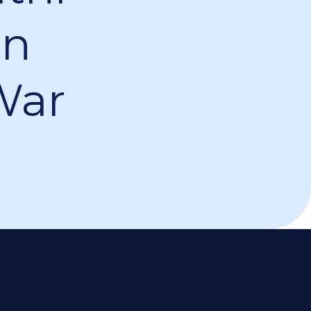
In
War