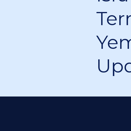
Ter
Yem
Up