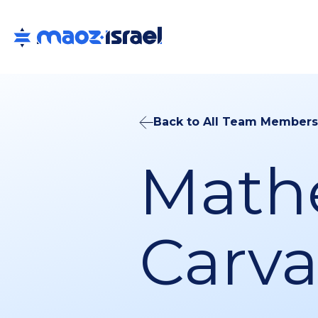
Back to All Team Members
Math
Carva