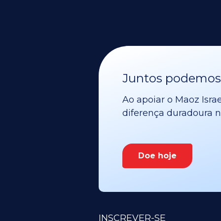
Juntos podemos v
Ao apoiar o Maoz Israe
diferença duradoura no
Doe hoje
INSCREVER-SE