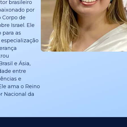
or brasileiro
paixonado por
o Corpo de
re Israel. Ele
o para as
 especialização
derança
trou
asil e Ásia,
dade entre
rências e
 Ele ama o Reino
r Nacional da