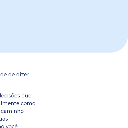
ade de dizer
decisões que
ralmente como
m caminho
uas
mo você