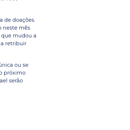
a de doações.
o neste mês
e que mudou a
 retribuir
nica ou se
 o próximo
ael serão