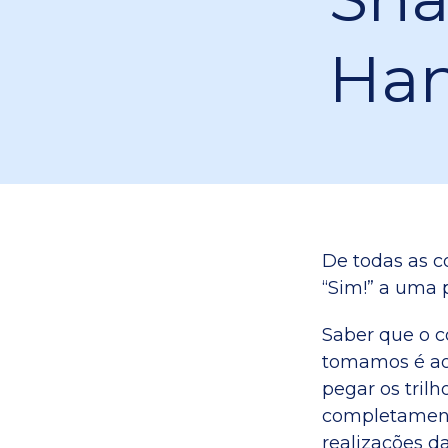
Han
De todas as c
“Sim!” a uma 
Saber que o c
tomamos é ao
pegar os tril
completamente
realizações d