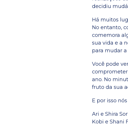
decidiu mudá-
Há muitos lug
No entanto, c
comemora alg
sua vida e a 
para mudar a 
Você pode ve
comprometer 
ano. No minut
fruto da sua a
E por isso nós
Ari e Shira S
Kobi e Shani 