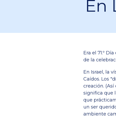
En 
Era el 71.º Dí
de la celebrac
En Israel, la 
Caídos. Los "d
creación. (Así
significa que 
que prácticam
un ser querido
ambiente camb