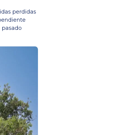
vidas perdidas
ependiente
o pasado