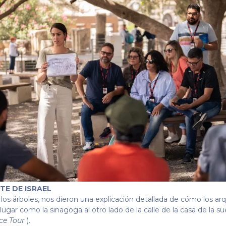
TE DE ISRAEL
 los árboles, nos dieron una explicación detallada de cómo los a
 lugar como la sinagoga al otro lado de la calle de la casa de la s
ce Tour
).