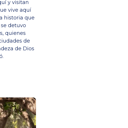
í y visitan
que vive aquí
a historia que
o se detuvo
s, quienes
 ciudades de
ndeza de Dios
ó.