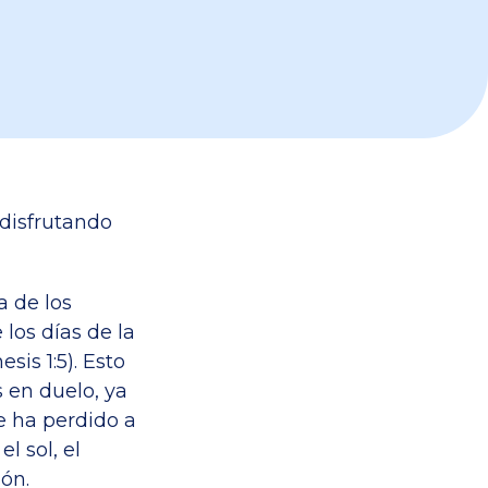
 disfrutando
a de los
 los días de la
sis 1:5). Esto
s en duelo, ya
e ha perdido a
l sol, el
ón.