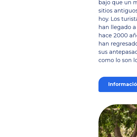
bajo que un m
sitios antiguo
hoy. Los turis
han llegado a 
hace 2000 año
han regresado
sus antepasad
como lo son lo
Informació