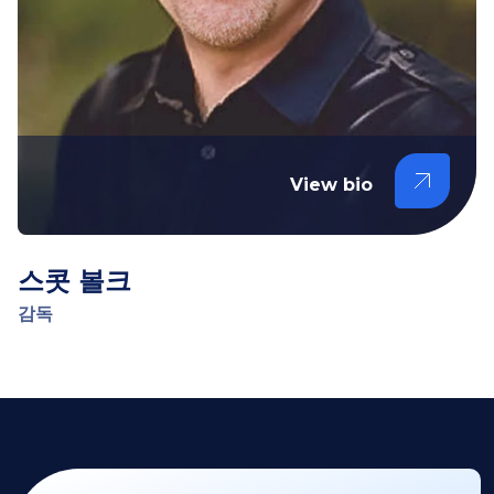
View bio
스콧 볼크
감독