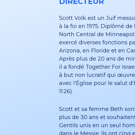
DIRECTEUR
Scott Volk est un Juif messi
à la foi en 1975. Diplômé de 
North Central de Minneapolis
exercé diverses fonctions p
Arizona, en Floride et en Ca
Après plus de 20 ans de min
il a fondé Together For Isra
à but non lucratif qui œuvre
avec l'Église pour le salut d
11:26).
Scott et sa femme Beth son
plus de 30 ans et souhaitent 
Gentils unis en un seul h
dans le Messie. Ils ont cinq 