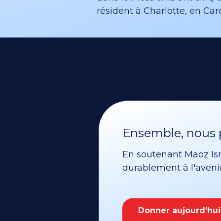
résident à Charlotte, en Car
Ensemble, nous p
En soutenant Maoz Isra
durablement à l'avenir 
Donner aujourd'hui