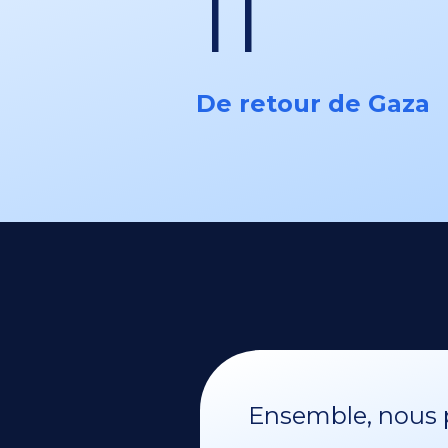
11
De retour de Gaza
Ensemble, nous p