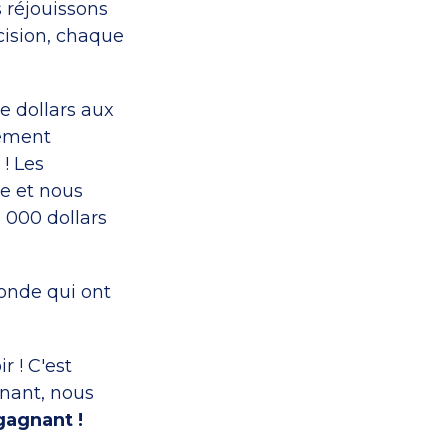
s réjouissons
cision, chaque
e dollars aux
lement
 ! Les
e et nous
 000 dollars
onde qui ont
r ! C'est
nnant, nous
gagnant !