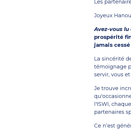
Les partenair
Joyeux Hanou
Avez-vous lu 
prospérité f
jamais cessé d
La sincérité d
témoignage pr
servir, vous e
Je trouve inc
qu'occasionne
l'ISWI, chaque
partenaires s
Ce n’est géné