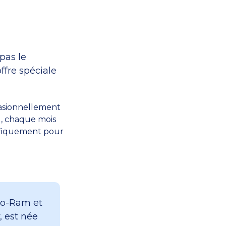
pas le
ffre spéciale
asionnellement
el, chaque mois
cifiquement pour
rko-Ram et
, est née