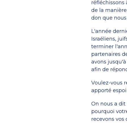
réfléchissons 
de la manière
don que nous a
L'année derniè
Israéliens, ju
terminer l'ann
partenaires d
avons jusqu'à
afin de répond
Voulez-vous r
apporté espoir
On nous a dit 
pourquoi votr
recevons vos d