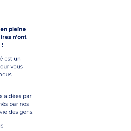
en pleine
ires n'ont
 !
té est un
pour vous
nous.
s aidées par
nnés par nos
vie des gens.
us