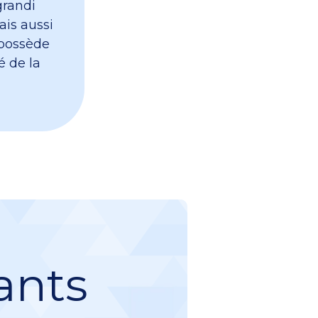
grandi
ais aussi
 possède
é de la
ants