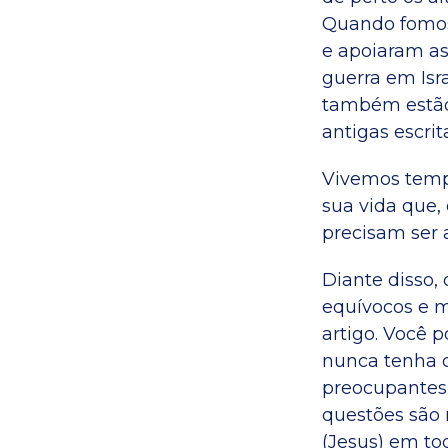
Quando fomos 
e apoiaram a
guerra em Isr
também estão
antigas escrit
Vivemos temp
sua vida que,
precisam ser 
Diante disso,
equívocos e m
artigo. Você 
nunca tenha 
preocupantes 
questões são
(Jesus) em t