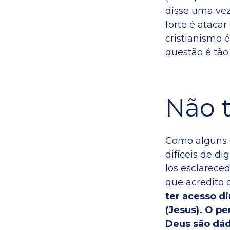
disse uma vez
forte é atacar
cristianismo é
questão é tão
Não t
Como alguns d
difíceis de di
los esclareced
que acredito
ter acesso di
(Jesus). O p
Deus são dád