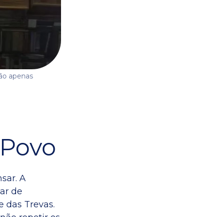
são apenas
 Povo
nsar. A
tar de
e das Trevas.