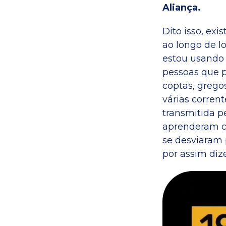
Aliança.
Dito isso, ex
ao longo de l
estou usando 
pessoas que pr
coptas, grego
várias corren
transmitida p
aprenderam co
se desviaram 
por assim dize