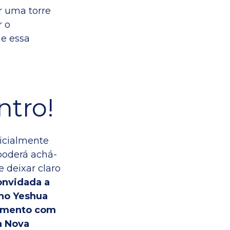
r uma torre
r o
ue essa
ntro!
icialmente
 poderá achá-
e deixar claro
convidada a
lho Yeshua
namento com
a Nova