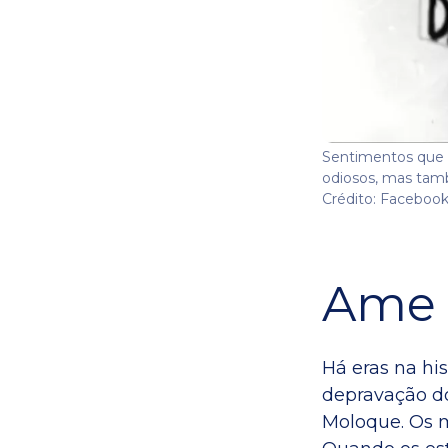
Sentimentos que r
odiosos, mas tamb
Crédito: Faceboo
Ame 
Há eras na his
depravação dos
Moloque. Os m