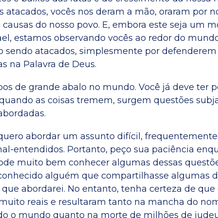
atacados, vocês nos deram a mão, oraram por no
s causas do nosso povo. E, embora este seja um 
ael, estamos observando vocês ao redor do mund
 sendo atacados, simplesmente por defenderem 
as na Palavra de Deus.
os de grande abalo no mundo. Você já deve ter p
 quando as coisas tremem, surgem questões subj
abordadas.
 quero abordar um assunto difícil, frequentemente
al-entendidos. Portanto, peço sua paciência enqu
pode muito bem conhecer algumas dessas questões
conhecido alguém que compartilhasse algumas da
que abordarei. No entanto, tenha certeza de que
 muito reais e resultaram tanto na mancha do no
odo o mundo quanto na morte de milhões de judeu