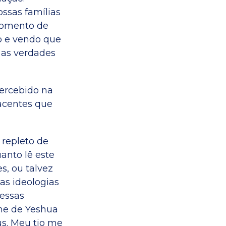
ssas famílias
momento de
o e vendo que
as verdades
ercebido na
acentes que
 repleto de
anto lê este
, ou talvez
s ideologias
 essas
me de Yeshua
s. Meu tio me