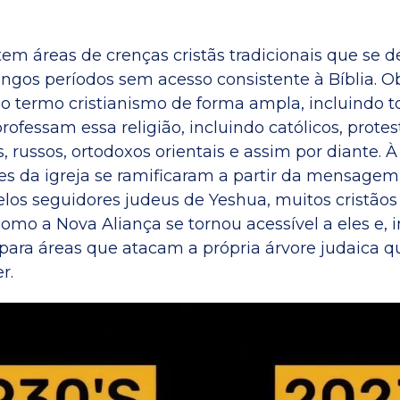
istem áreas de crenças cristãs tradicionais que se
ongos períodos sem acesso consistente à Bíblia. 
o termo cristianismo de forma ampla, incluindo t
ofessam essa religião, incluindo católicos, protes
s, russos, ortodoxos orientais e assim por diante.
tes da igreja se ramificaram a partir da mensagem 
elos seguidores judeus de Yeshua, muitos cristão
mo a Nova Aliança se tornou acessível a eles e, i
para áreas que atacam a própria árvore judaica qu
r.