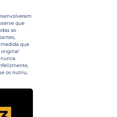
 desenvolveram
Observe que
odas as
tantes,
 À medida que
original
s nunca
nfelizmente,
e os nutriu,