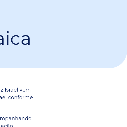
aica
oz Israel vem
rael conforme
acompanhando
nação.