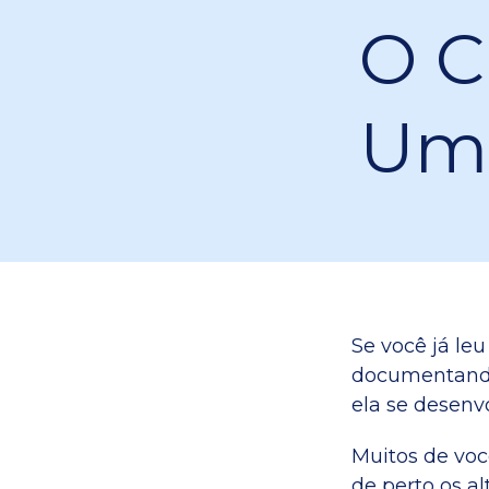
O C
Uma
Se você já leu
documentando 
ela se desenv
Muitos de voc
de perto os a