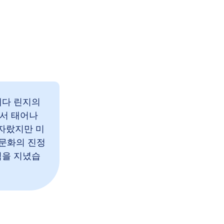
레다 린지의
서 태어나
 자랐지만 미
 문화의 진정
력을 지녔습