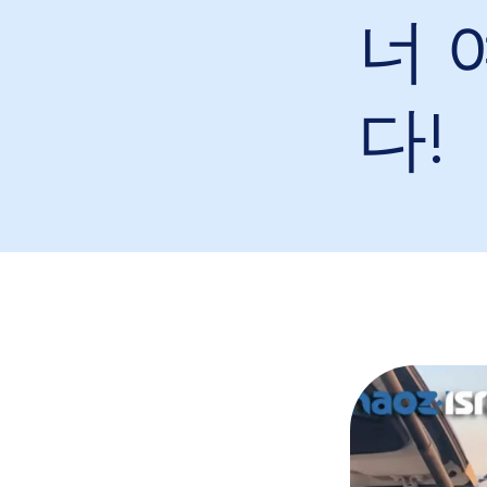
너 
다!