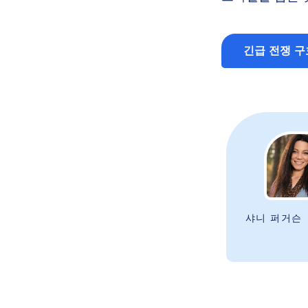
긴급 전쟁 구
샤니 퍼거슨