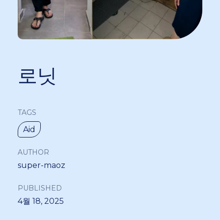
로닛
TAGS
Aid
AUTHOR
super-maoz
PUBLISHED
4월 18, 2025