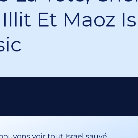
Illit Et Maoz Is
ic
ouvons voir tout Israël sauvé