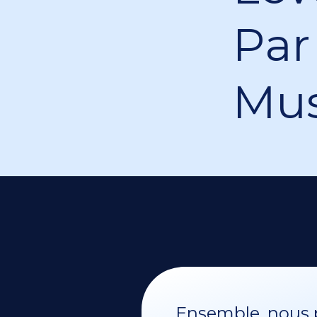
Par 
Mus
Ensemble, nous p