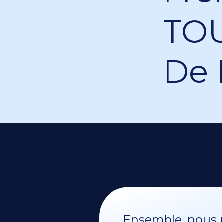
TOU
De 
Ensemble, nous p