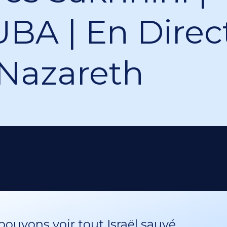
BA | En Direc
Nazareth
ouvons voir tout Israël sauvé