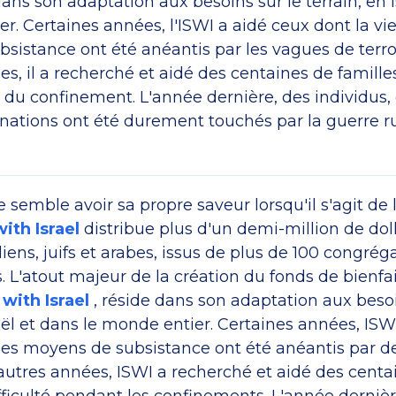
 dans son adaptation aux besoins sur le terrain, en 
r. Certaines années, l'ISWI a aidé ceux dont la vie
sistance ont été anéantis par les vagues de terro
s, il a recherché et aidé des centaines de famill
s du confinement. L'année dernière, des individus,
ations ont été durement touchés par la guerre r
semble avoir sa propre saveur lorsqu'il s'agit de
with Israel
distribue plus d'un demi-million de dol
liens, juifs et arabes, issus de plus de 100 congrég
s. L'atout majeur de la création du fonds de bienf
 with Israel
, réside dans son adaptation aux besoi
raël et dans le monde entier. Certaines années, ISW
t les moyens de subsistance ont été anéantis par 
'autres années, ISWI a recherché et aidé des centa