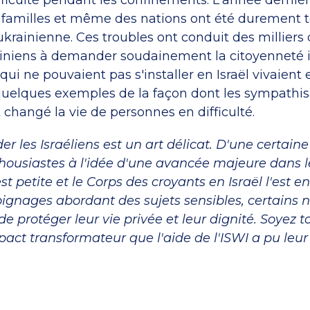
fficulté pendant les confinements. L'année dernièr
s familles et même des nations ont été durement t
krainienne. Ces troubles ont conduit des milliers 
ainiens à demander soudainement la citoyenneté i
qui ne pouvaient pas s'installer en Israël vivaient
 quelques exemples de la façon dont les sympathis
t changé la vie de personnes en difficulté.
er les Israéliens est un art délicat. D'une certain
housiastes à l'idée d'une avancée majeure dans l
st petite et le Corps des croyants en Israël l'est e
ignages abordant des sujets sensibles, certains 
de protéger leur vie privée et leur dignité. Soyez t
mpact transformateur que l'aide de l'ISWI a pu leur