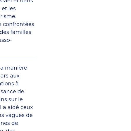
Israël et dans
 et les
risme.
es confrontées
 des familles
usso-
 la manière
lars aux
ations à
aisance de
ns sur le
I a aidé ceux
des vagues de
ines de