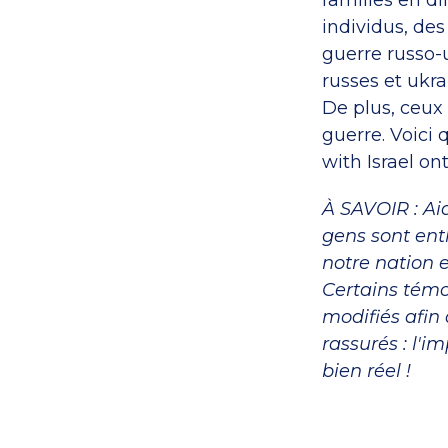
familles en di
individus, de
guerre russo-u
russes et ukr
De plus, ceux 
guerre. Voici
with Israel on
À SAVOIR : Aid
gens sont ent
notre nation e
Certains témo
modifiés afin 
rassurés : l'i
bien réel !