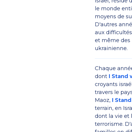
Israel, réside
le monde entie
moyens de sub
D'autres année
aux difficulté
et même des n
ukrainienne.
Chaque année 
dont
I Stand 
croyants israé
travers le pay
Maoz,
I Stand
terrain, en Is
dont la vie e
terrorisme. D