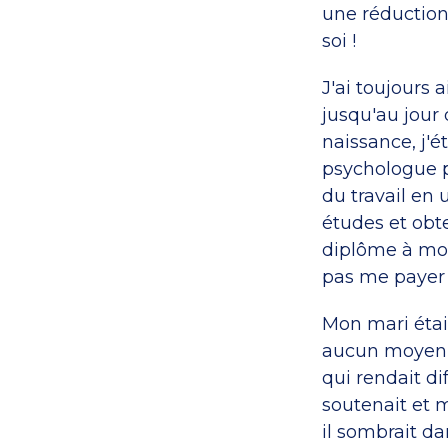
une réduction 
soi !
J'ai toujours 
jusqu'au jou
naissance, j'é
psychologue po
du travail en
études et obt
diplôme à mon
pas me payer 
Mon mari était
aucun moyen d
qui rendait di
soutenait et m
il sombrait da