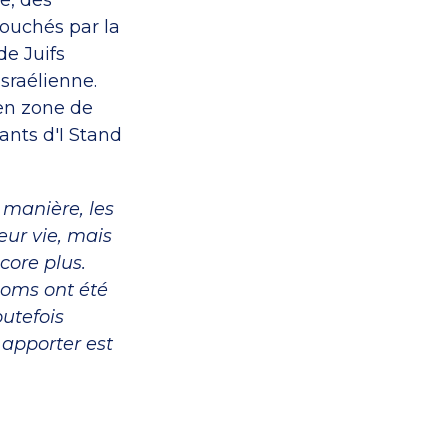
e, des
ouchés par la
de Juifs
sraélienne.
 en zone de
ants d'I Stand
e manière, les
eur vie, mais
ncore plus.
noms ont été
outefois
 apporter est