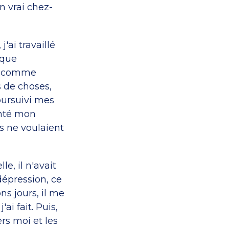
n vrai chez-
'ai travaillé
aque
llé comme
s de choses,
oursuivi mes
enté mon
s ne voulaient
e, il n'avait
dépression, ce
ns jours, il me
i fait. Puis,
rs moi et les