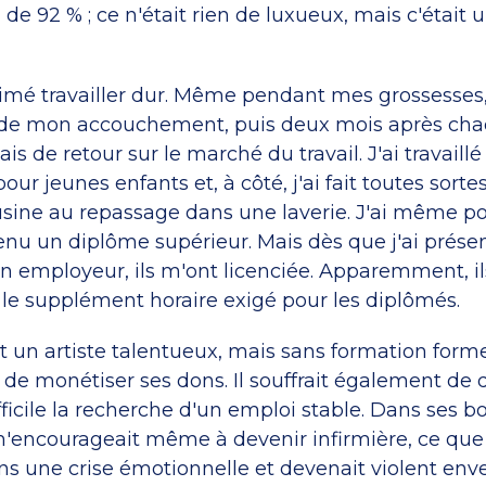
de 92 % ; ce n'était rien de luxueux, mais c'était u
aimé travailler dur. Même pendant mes grossesses, j
r de mon accouchement, puis deux mois après ch
tais de retour sur le marché du travail. J'ai travai
ur jeunes enfants et, à côté, j'ai fait toutes sorte
 usine au repassage dans une laverie. J'ai même p
enu un diplôme supérieur. Mais dès que j'ai prés
 employeur, ils m'ont licenciée. Apparemment, il
le supplément horaire exigé pour les diplômés.
 un artiste talentueux, mais sans formation formell
e monétiser ses dons. Il souffrait également de 
fficile la recherche d'un emploi stable. Dans ses bo
'encourageait même à devenir infirmière, ce que j'a
ns une crise émotionnelle et devenait violent enve