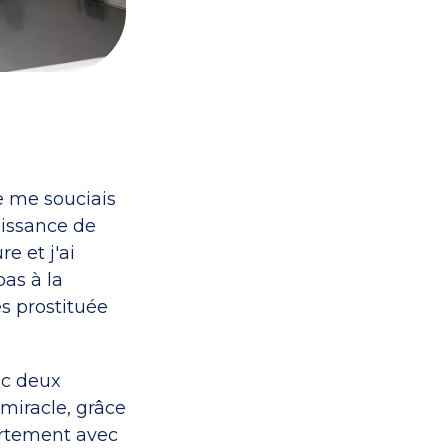
e me souciais
aissance de
e et j'ai
pas à la
es prostituée
ec deux
 miracle, grâce
artement avec