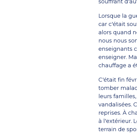
souffrant d'au
Lorsque la gu
car c'était sou
alors quand no
nous nous som
enseignants c
enseigner. Mai
chauffage a é
C'était fin fév
tomber malad
leurs famille
vandalisées. 
reprises. À ch
à l'extérieur.
terrain de spor