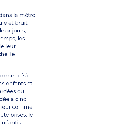
dans le métro,
ule et bruit,
deux jours,
temps, les
e leur
hé, le
t commencé à
s enfants et
bardées ou
dée à cinq
térieur comme
été brisés, le
 anéantis.