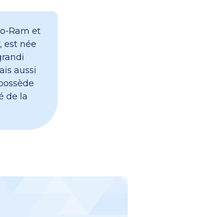
rko-Ram et
, est née
grandi
ais aussi
 possède
é de la