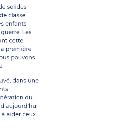
de solides
de classe.
s enfants.
 guerre. Les
ant cette
la première
 nous pouvons
e.
uvé, dans une
nts
énération du
 d'aujourd'hui
 à aider ceux