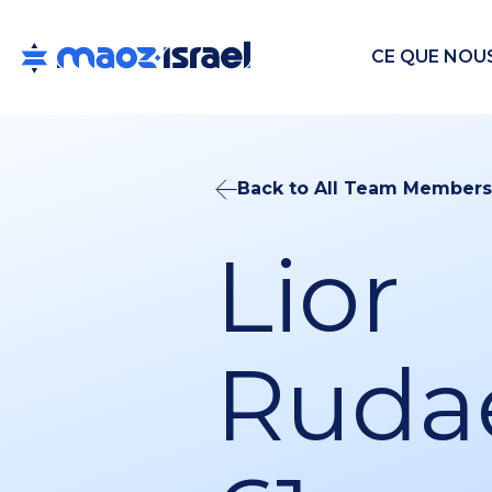
CE QUE NOU
Back to All Team Members
Lior
Rudae