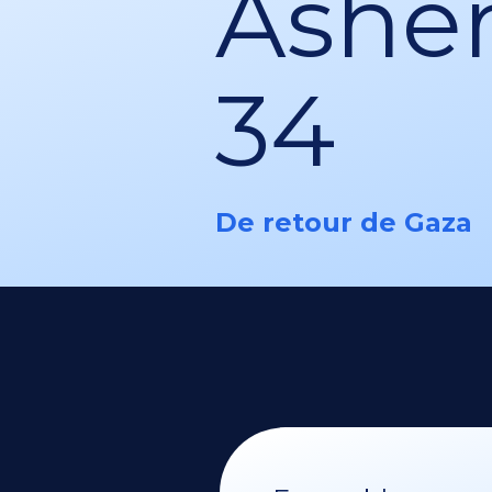
Asher
34
De retour de Gaza