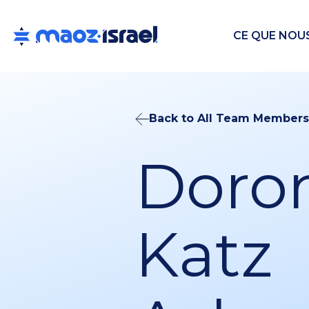
CE QUE NOU
Back to All Team Members
Doro
Katz